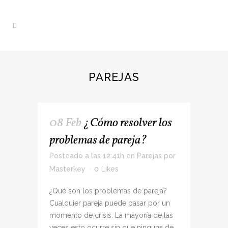
PAREJAS
08 Feb
¿Cómo resolver los
problemas de pareja?
Posteado a las 12:41h
en
Parejas
por
Masterkey
0
Likes
¿Qué son los problemas de pareja?
Cualquier pareja puede pasar por un
momento de crisis. La mayoría de las
veces esto ocurre sin que ninguna de